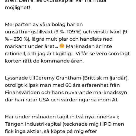
åren. Den enes okunskap är vår framtida
möjlighet!
Merparten av våra bolag har en
omsättningstillväxt (9 %- 109 %) och vinsttillväxt (9
% – 230 %), lägre multiplar och handlats ned
markant under året…
Marknaden är inte
rationell, och jag är likgiltig… Vi får se vem som lagt
korten rätt de kommande åren.
Lyssnade till Jeremy Grantham (Brittisk miljardär),
otroligt klipsk man med 60 års erfarenhet från
Finansvärlden och hans nuvarande marknadssyn
där han ratar USA och värderingarna inom AI.
Har under månaden tagit in två nya innehav i;
Tången Industrikapital (tecknade mig i IPO men
fick inga aktier, så köpte på mig efter