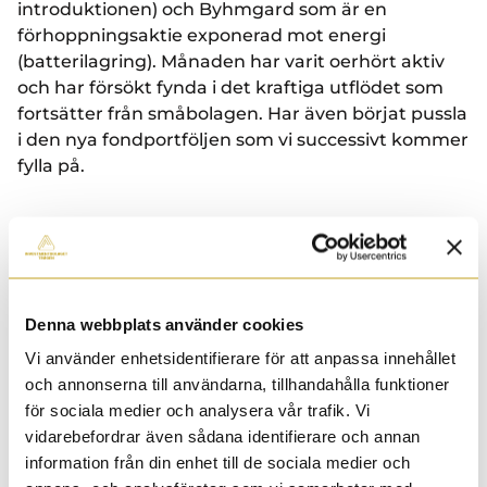
introduktionen) och Byhmgard som är en
förhoppningsaktie exponerad mot energi
(batterilagring). Månaden har varit oerhört aktiv
och har försökt fynda i det kraftiga utflödet som
fortsätter från småbolagen. Har även börjat pussla
i den nya fondportföljen som vi successivt kommer
fylla på.
Har valt att avyttra två innehav i Humble Group,
har varit tålmodig nog, trenden inom hållbarhet
verkar inte vara på kartan längre,
lågmarginalskoncept är svårt inom
Denna webbplats använder cookies
förvärvsbranschen samtidigt som konsumenten
inte vaknar på allvar i Sverige. Trots att
Vi använder enhetsidentifierare för att anpassa innehållet
marknaden börjat vakna till liv i Norge så väljer vi
och annonserna till användarna, tillhandahålla funktioner
ändå att avyttra Norconsult, vill nischa vår portfölj
för sociala medier och analysera vår trafik. Vi
än mer och kommer fortsätta att avyttra innehav
vidarebefordrar även sådana identifierare och annan
under året om leverans uteblir från kommande
information från din enhet till de sociala medier och