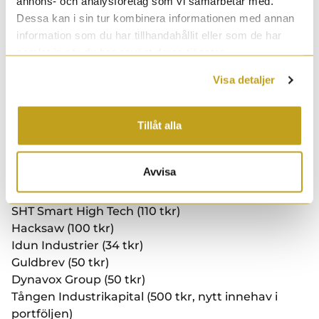
kvartalsrapporter.
annons- och analysföretag som vi samarbetar med.
Dessa kan i sin tur kombinera informationen med annan
information som du har tillhandahållit eller som de har
Sålt aktier
samlat in när du har använt deras tjänster.
Case (78 tkr)
Visa detaljer
Humble Group (317 tkr, sålt hela innehavet)
Norconsult (134 tkr, sålt hela innehavet)
Tillåt alla
Köpt aktier
Avvisa
Byhmgard (100 tkr, nytt innehav i portföljen)
SHT Smart High Tech (110 tkr)
Hacksaw (100 tkr)
Idun Industrier (34 tkr)
Guldbrev (50 tkr)
Dynavox Group (50 tkr)
Tången Industrikapital (500 tkr, nytt innehav i
portföljen)