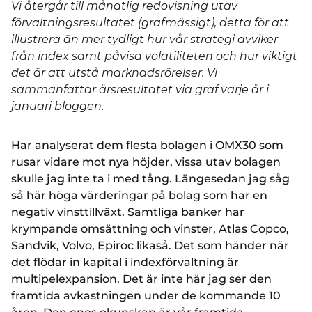
Vi återgår till månatlig redovisning utav
förvaltningsresultatet (grafmässigt), detta för att
illustrera än mer tydligt hur vår strategi avviker
från index samt påvisa volatiliteten och hur viktigt
det är att utstå marknadsrörelser. Vi
sammanfattar årsresultatet via graf varje år i
januari bloggen.
Har analyserat dem flesta bolagen i OMX30 som
rusar vidare mot nya höjder, vissa utav bolagen
skulle jag inte ta i med tång. Längesedan jag såg
så här höga värderingar på bolag som har en
negativ vinsttillväxt. Samtliga banker har
krympande omsättning och vinster, Atlas Copco,
Sandvik, Volvo, Epiroc likaså. Det som händer när
det flödar in kapital i indexförvaltning är
multipelexpansion. Det är inte här jag ser den
framtida avkastningen under de kommande 10