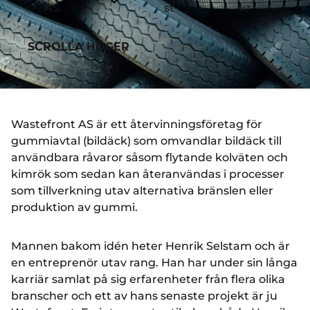
AS
st
kr
SCROLLA HÖGER
Wastefront AS är ett återvinningsföretag för
gummiavtal (bildäck) som omvandlar bildäck till
användbara råvaror såsom flytande kolväten och
kimrök som sedan kan återanvändas i processer
som tillverkning utav alternativa bränslen eller
produktion av gummi.
Mannen bakom idén heter Henrik Selstam och är
en entreprenör utav rang. Han har under sin långa
karriär samlat på sig erfarenheter från flera olika
branscher och ett av hans senaste projekt är ju