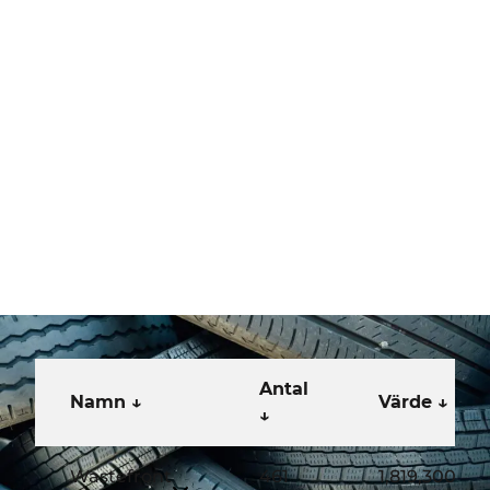
Wastefront AS
Wastefront är ett återvinningsföretag för gummiavtal
(bildäck).
Antal
Namn
Värde
Wastefront
461
1,819,300