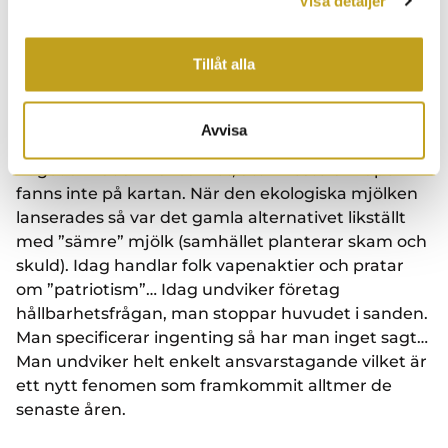
Visa detaljer
investeringar. Först då kanske sentimentet vänder
för våra småbolag och statistiken talar för att det
Tillåt alla
ser mycket ljusare ut under 2026.
En annan reflektion är hur ”flyktigt” samhället
Avvisa
blivit. För några år sedan talade man inte om
något annat än hållbarhet, att investera i vapen
fanns inte på kartan. När den ekologiska mjölken
lanserades så var det gamla alternativet likställt
med ”sämre” mjölk (samhället planterar skam och
skuld). Idag handlar folk vapenaktier och pratar
om ”patriotism”… Idag undviker företag
hållbarhetsfrågan, man stoppar huvudet i sanden.
Man specificerar ingenting så har man inget sagt…
Man undviker helt enkelt ansvarstagande vilket är
ett nytt fenomen som framkommit alltmer de
senaste åren.