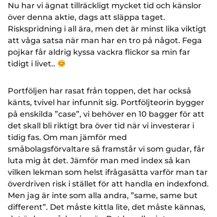
Nu har vi ägnat tillräckligt mycket tid och känslor
över denna aktie, dags att släppa taget.
Riskspridning i all ära, men det är minst lika viktigt
att våga satsa när man har en tro på något. Fega
pojkar får aldrig kyssa vackra flickor sa min far
tidigt i livet..
Portföljen har rasat från toppen, det har också
känts, tvivel har infunnit sig. Portföljteorin bygger
på enskilda ”case”, vi behöver en 10 bagger för att
det skall bli riktigt bra över tid när vi investerar i
tidig fas. Om man jämför med
småbolagsförvaltare så framstår vi som gudar, får
luta mig åt det. Jämför man med index så kan
vilken lekman som helst ifrågasätta varför man tar
överdriven risk i stället för att handla en indexfond.
Men jag är inte som alla andra, ”same, same but
different”. Det måste kittla lite, det måste kännas,