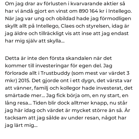
Om jag drar av förlusten i kvarvarande aktier så
har vi ändå gjort en vinst om 890 164 kr i Intellego.
När jag var ung och obildad hade jag förmodligen
skyllt allt på Intellego, Claes och styrelsen, idag är
jag äldre och tillräckligt vis att inse att jag endast
har mig själv att skylla…
Detta är inte den första skandalen när det
kommer till investeringar för egen del. Jag
förlorade allt i Trustbuddy (som mest var värdet 3
mkr) 2015. Det gjorde ont i ett dygn, det värsta var
att vänner, familj och kollegor hade investerat, det
smärtade mer… Jag fick börja om, en ny start, en
lång resa… Tiden blir dock alltmer knapp, nu står
jag här idag och värdet är mycket större än så. Är
tacksam att jag sålde av under resan, något har
jag lärt mig…