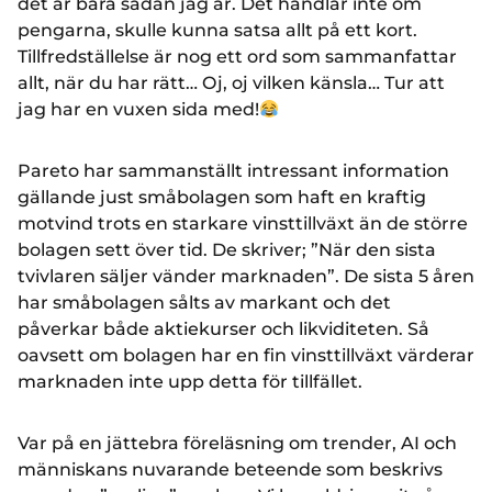
det är bara sådan jag är. Det handlar inte om
pengarna, skulle kunna satsa allt på ett kort.
Tillfredställelse är nog ett ord som sammanfattar
allt, när du har rätt… Oj, oj vilken känsla… Tur att
jag har en vuxen sida med!
Pareto har sammanställt intressant information
gällande just småbolagen som haft en kraftig
motvind trots en starkare vinsttillväxt än de större
bolagen sett över tid. De skriver; ”När den sista
tvivlaren säljer vänder marknaden”. De sista 5 åren
har småbolagen sålts av markant och det
påverkar både aktiekurser och likviditeten. Så
oavsett om bolagen har en fin vinsttillväxt värderar
marknaden inte upp detta för tillfället.
Var på en jättebra föreläsning om trender, AI och
människans nuvarande beteende som beskrivs