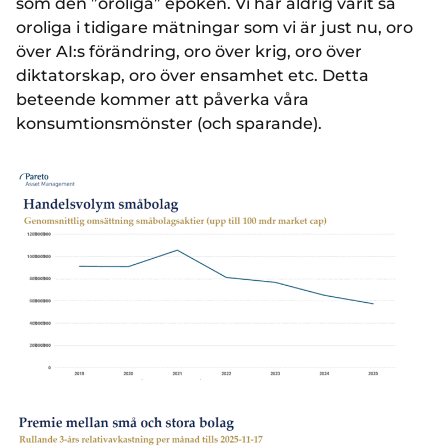
som den ”oroliga” epoken. Vi har aldrig varit så
oroliga i tidigare mätningar som vi är just nu, oro
över AI:s förändring, oro över krig, oro över
diktatorskap, oro över ensamhet etc. Detta
beteende kommer att påverka våra
konsumtionsmönster (och sparande).